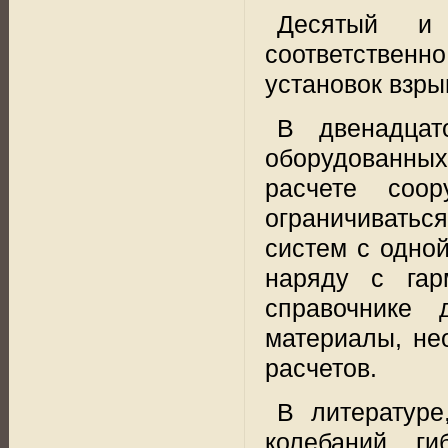
Десятый и 
соответственн
установок взры
В двенадцат
оборудованны
расчете
соор
ограничиватьс
систем с одно
наряду с гар
справочнике 
материалы, не
расчетов.
В литератур
колебаний ги