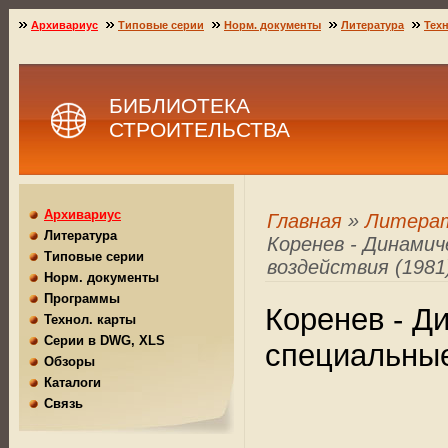
Архивариус
Типовые серии
Норм. документы
Литература
Техн
БИБЛИОТЕКА
СТРОИТЕЛЬСТВА
Архивариус
Главная
»
Литера
Литература
Коренев - Динамич
Типовые серии
воздействия (1981
Норм. документы
Программы
Коренев - Д
Технол. карты
Серии в DWG, XLS
специальные
Обзоры
Каталоги
Связь