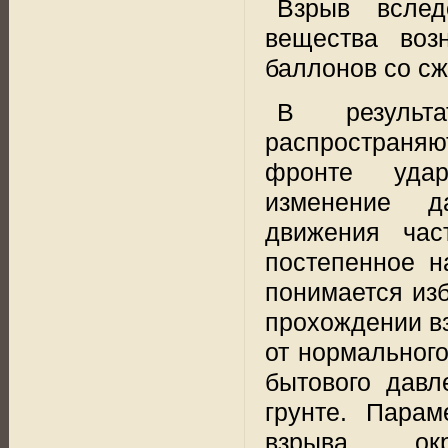
Взрыв вслед
вещества воз
баллонов со с
В результ
распространя
фронте удар
изменение
д
движения час
постепенное н
понимается из
прохождении вз
от нормальног
бытового давл
грунте. Парам
взрыва,
ок