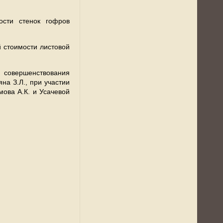
ости стенок гофров
 стоимости листовой
 совершенствования
на З.Л., при участии
имова А.К. и Усачевой