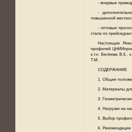
- впервые привод
- дополнительн
повышенной жесткос
- оптовые прогн
стали по прейскуран
Настоящие Реко
профилей ЦНИИпроект
к.т.н. Беляева В.§.,
Т.М.
СОДЕРЖАНИЕ
1. Общие положе
2. Материалы дл
3. Геометрически
4. Нагрузки на н
5. Выбор профиле
6. Рекомендации