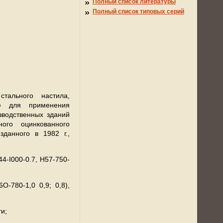
Полный список литературы
Полный список типовых серий
тального настила,
е для применения
зводственных зданий
ого оцинкованного
изданного в
1982 г
.,
4-I000-0.7, Н57-750-
О-780-1,0 0,9; 0,8),
и;