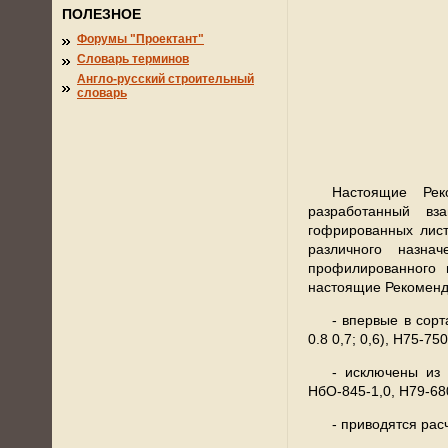
ПОЛЕЗНОЕ
Форумы "Проектант"
Словарь терминов
Англо-русский строительный
словарь
Настоящие Рек
разработанный в
гофрированных лист
различного назна
профилированного 
настоящие Рекоменд
- впервые в сор
0.8 0,7; 0,6), Н75-750-
- исключены из 
НбО-845-1,0, H79-680-
- приводятся рас