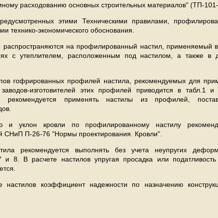
мному расходованию основных строительных материалов" (ТП-101-
предусмотренных этими Техническими правилами, профилиров
ии технико-экономического обоснования.
 распространяются на профилированный настил, применяемый в
иях с утеплителем, расположенным под настилом, а также в д
ипов гофрированных профилей настила, рекомендуемых для при
 заводов-изготовителей этих профилей приводится в табл.1 и
ия рекомендуется применять настилы из профилей, пост
дов.
ию и уклон кровли по профилированному настилу рекоменд
ой СНиП П-26-76 "Нормы проектирования. Кровли".
стила рекомендуется выполнять без учета неупругих дефор
7 и 8. В расчете настилов упругая просадка или податливост
ется.
те настилов коэффициент надежности по назначению конструк