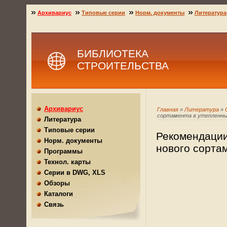
Архивариус
Типовые серии
Норм. документы
Литература
БИБЛИОТЕКА
СТРОИТЕЛЬСТВА
Архивариус
Главная
»
Литература
»
сортамента в утепленны
Литература
Типовые серии
Рекомендации
Норм. документы
нового сорта
Программы
Технол. карты
Серии в DWG, XLS
Обзоры
Каталоги
Связь