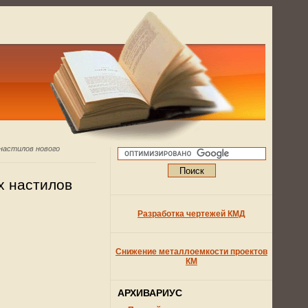
настилов нового
х настилов
Разработка чертежей КМД
Снижение металлоемкости проектов
КМ
АРХИВАРИУС