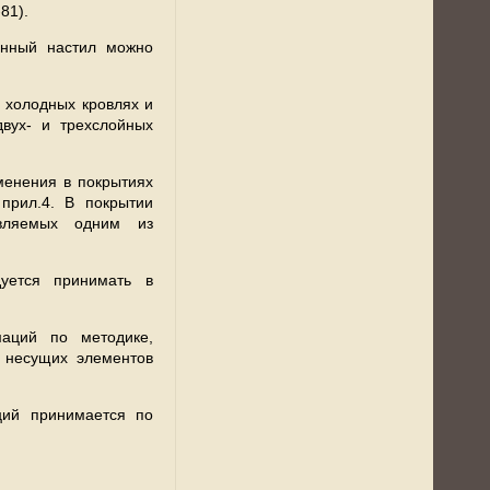
81).
анный настил можно
 холодных кровлях и
вух- и трехслойных
менения в покрытиях
 прил.4. В покрытии
авляемых одним из
уется принимать в
маций по методике,
ь несущих элементов
ций принимается по