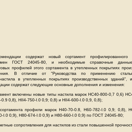
омендации содержат новый сортамент профилированного с
замен ГОСТ 24045-80, и необходимые справочные данны
овых профилей этого сортамента в утепленных покрытиях прои
чения. В отличие от "Руководства по применению стальн
настила в утепленных покрытиях производственных зданий", 
ации содержат следующие основные дополнения и изменения:
тамент включены новые типы настила марок НС40-800-0,7 0,6) HC4
0.9 0,8), HII4-750-I.0 0,9; 0,8) и HII4-600-I.0 0,9, 0,8);
сортамента профили марок Н40-70-0.8, H60-782-I.0 0,9; 0,8), Н6
I.0 0,9), H80-674-I.0 0,9) и H80-660-I.0 0,9) по ГОСТ 24045-80;
четные сопротивления для настилов из стали повышенной прочност