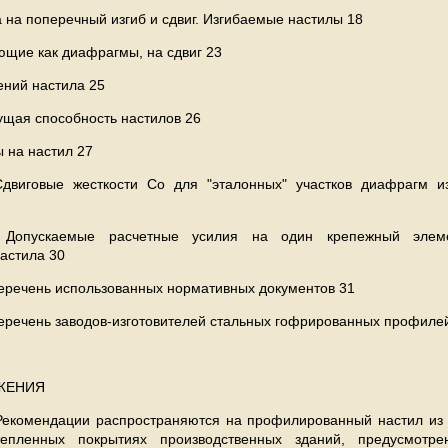
а на поперечный изгиб и сдвиг. Изгибаемые настилы 18
ющие как диафрагмы, на сдвиг 23
ений настила 25
ущая способность настилов 26
 на настил 27
Сдвиговые жесткости Со для "эталонных" участков диафрагм и
 Допускаемые расчетные усилия на один крепежный элем
астила 30
еречень использованных нормативных документов 31
еречень заводов-изготовителей стальных гофрированных профилей
ОЖЕНИЯ
Рекомендации распространяются на профилированный настил из 
пленных покрытиях производственных зданий, предусмотре