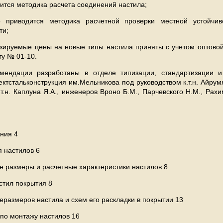
ится методика расчета соединений настила;
о приводится методика расчетной проверки местной устойчив
ти;
озируемые цены на новые типы настила приняты с учетом оптовой
ту № 01-10.
мендации разработаны в отделе типизации, стандартизации и
стальконструкция им.Мельникова под руководством к.т.н. Айрумя
 к.т.н. Каплуна Я.А., инженеров Вроно Б.М., Парчевского Н.М., Рах
ния 4
я настилов 6
е размеры и расчетные характеристики настилов 8
астил покрытия 8
размеров настила и схем его раскладки в покрытии 13
 по монтажу настилов 16