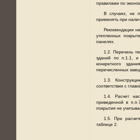
правилами по эконо
В случаях, не 
применять при налич
Рекомендации не
утепленных покрыт
панелях.
1.2. Перечень т
зданий по п.1.1, и
конкретного здан
перечисленных заво
1.3. Конструкц
соответствии с глав
1.4. Расчет на
приведенной в п.п.
покрытия не учитыва
1.5. При расче
таблице 2.