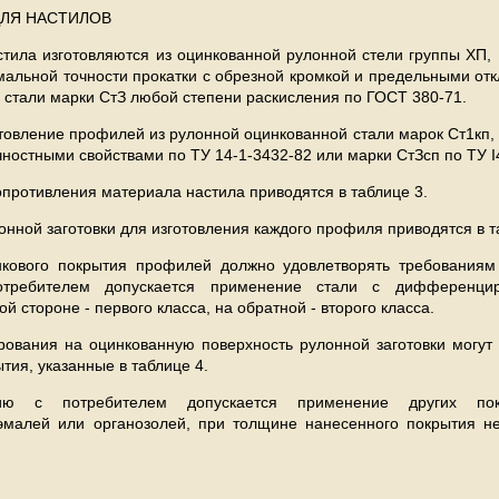
ДЛЯ НАСТИЛОВ
стила изготовляются из оцинкованной рулонной стели группы ХП, 
мальной точности прокатки с обрезной кромкой и предельными от
 стали марки СтЗ любой степени раскисления по ГОСТ 380-71.
товление профилей из рулонной оцинкованной стали марок Ст1кп, 
остными свойствами по ТУ 14-1-3432-82 или марки СтЗсп по ТУ I4
опротивления материала настила приводятся в таблице 3.
онной заготовки для изготовления каждого профиля приводятся в та
инкового покрытия профилей должно удовлетворять требования
отребителем допускается применение стали с дифференци
й стороне - первого класса, на обратной - второго класса.
рования на оцинкованную поверхность рулонной заготовки могут
тия, указанные в таблице 4.
ию с потребителем допускается применение других по
малей или органозолей, при толщине нанесенного покрытия н