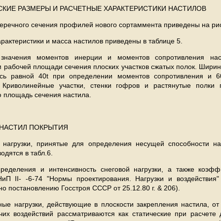
СКИЕ РАЗМЕРЫ И РАСЧЕТНЫЕ ХАРАКТЕРИСТИКИ НАСТИЛОВ
еречного сечения профилей нового сортаммента приведены на рис
арактеристики и масса настилов приведены в таблице 5.
 значения моментов инерции и моментов сопротивления на
 рабочей площади сечения плоских участков сжатых полок. Ширин
ась равной 40
t
при определении моментов сопротивления и 6
 Криволинейные участки, стенки гофров и растянутые полки
ю площадь сечения настила.
А НАСТИЛ ПОКРЫТИЯ
е нагрузки, принятые для определения несущей способности н
одятся в табл.6.
ределения и интенсивность снеговой нагрузки, а также коэфф
П II- -6-74 "Нормы проектирования. Нагрузки и воздействия
о постановлению Госстроя СССР от 25.12.80 г. & 206).
ьные нагрузки, действующие в плоскости закрепления настила, от
чих воздействий рассматриваются как статические при расчете 