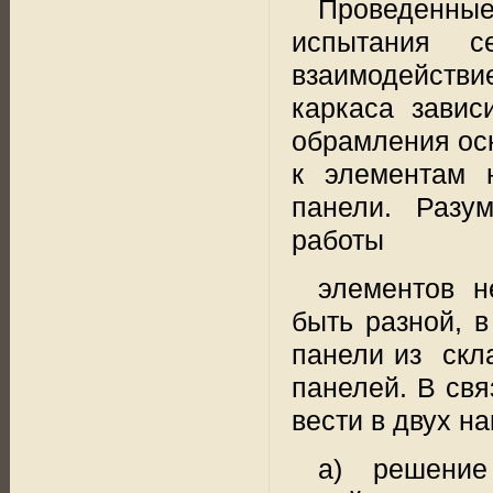
Проведенны
испытания се
взаимодействи
каркаса завис
обрамления ос
к элементам н
панели. Разум
работы
элементов н
быть разной, 
панели из
скл
панелей. В свя
вести в двух н
а) решени