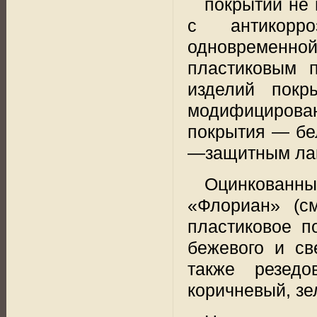
покрытий не 
с
антикорр
одновременно
пластиковым п
изделий покр
модифицирован
покрытия — бе
—защитным лако
Оцинкованн
«Флориан» (см
пластиковое п
бежевого и св
также резедо
коричневый, зе