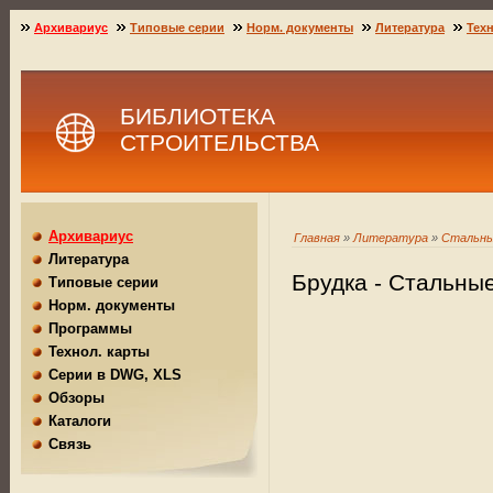
Архивариус
Типовые серии
Норм. документы
Литература
Техн
БИБЛИОТЕКА
СТРОИТЕЛЬСТВА
Архивариус
Главная
»
Литература
»
Стальны
Литература
Брудка - Стальны
Типовые серии
Норм. документы
Программы
Технол. карты
Серии в DWG, XLS
Обзоры
Каталоги
Связь