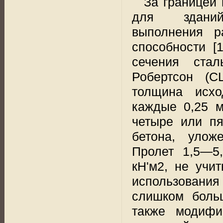
За границей
для
здани
выполнения ра
способности [1
сечения стал
Робертсон (
толщина исхо
каждые
0,25 
четыре или пя
бетона,
уложе
Пролет 1,5—5
кН'м2, не учи
использования
слишком боль
также модифи