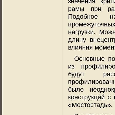
значения крит
рамы при рас
Подобное
н
промежуточны
нагрузки. Мож
длину внецент
влияния момент
Основные по
из
профилиро
будут
ра
профилированн
было неоднок
конструкций с
«Мостостадь».