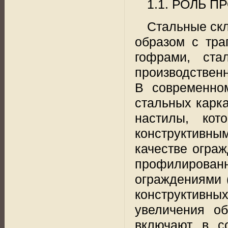
1.1. РОЛЬ 
Стальные ск
образом с тр
гофрами, ста
производствен
В современно
стальных карк
настилы, кот
конструктивн
качестве огра
профилиров
ограждениями 
конструктивны
увеличения об
включают в с