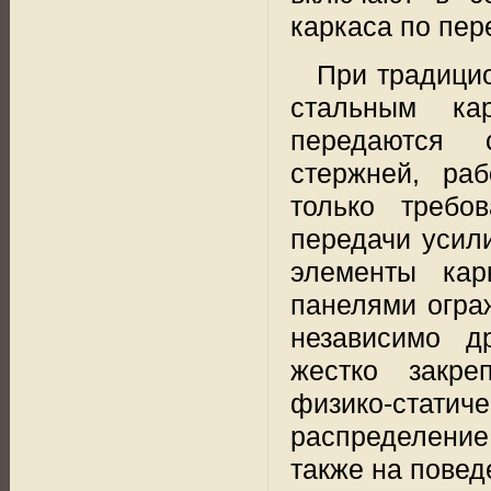
каркаса по пер
При традици
стальным ка
передаются 
стержней, ра
только требо
передачи усили
элементы кар
панелями огра
независимо д
жестко
закре
физико-статич
распределение
также на пове