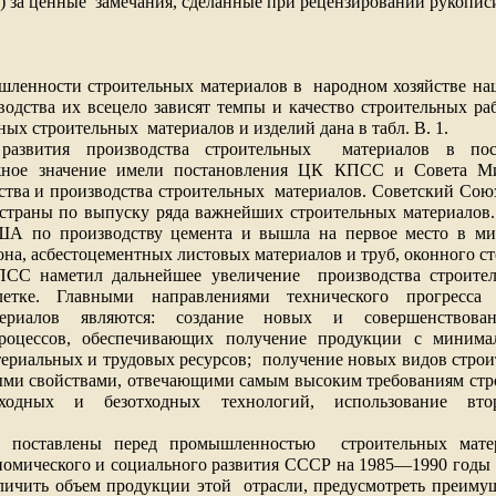
в) за ценные
замечания, сделанные при рецензировании рукопис
шленности строительных материалов в
народном хозяйстве на
одства их всецело зависят темпы и качество строительных ра
вных строительных
материалов и изделий дана в табл. В. 1.
развития производства строительных
материалов в по
жное значение имели постановления ЦК КПСС и Совета 
ства и производства строительных
материалов. Советский Сою
 страны по выпуску ряда важнейших строительных материалов
ША по производству цемента и вышла на первое место в ми
на, асбестоцементных листовых материалов и труб, оконного сте
СС наметил дальнейшее увеличение
производства строите
летке. Главными направлениями технического прогресса
териалов являются: создание новых и совершенствова
процессов, обеспечивающих получение продукции с миним
териальных и трудовых ресурсов;
получение новых видов строи
ыми свойствами, отвечающими самым высоким требованиям стр
тходных и безотходных технологий, использование вто
и поставлены перед промышленностью
строительных мат
омического и социального развития СССР на 1985—1990 годы 
личить объем продукции этой
отрасли, предусмотреть преиму