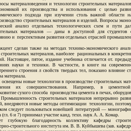
росы материаловедения и технологии строительных материалов
кономикой их производства и использования с целью разви
омического подхода при изучении столь важной области на
роизводство строительных материалов и изделий. Вопросы эконо
ческий анализ отдельных технологических схем и пути да
оительных материалов — даны в доступной для студентов 
оянию и
перспективам развития отдельных отраслей промышлен
кцент сделан также на методах технико-экономического анали
строительных материалов, наиболее
рациональных в конкретн
й. Настоящее, пятое, издание учебника отличается от. преды
ниях науки и техники. В частности, в книге на современ
треннего строения л свойств твердых тел, показано влияние с
ва материала.
х освещены новые технологии в производстве строительных мат
ления их совершенствования. Например, в цементно
развитие сухого способа
производства цемента в печах, обору
 Промышленность строительных материалов непрерывно развив
ий, внедряются новые методы оптимизации
технологии, поэтому
иком следует пользоваться новейшей литературой — монографи
(гл. 6 и 7) принимал участие канд. техн. наук А. А. Комар.
т глубокую благодарность коллективу кафедры строите
рно-строительного института им. В. В. Куйбышева (зав. кафедро