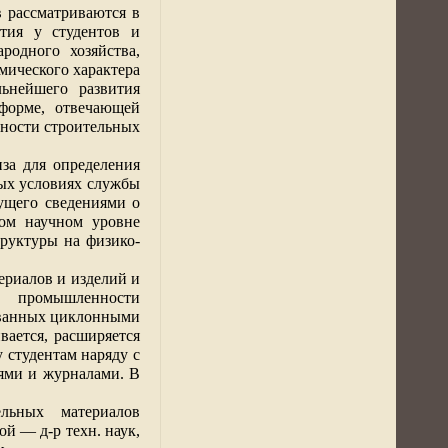
 рассматриваются в
тия у студентов и
родного хозяйства,
мического характера
льнейшего развития
форме, отвечающей
ности строительных
за для определения
ых условиях службы
дущего сведениями о
ном научном уровне
труктуры на физико-
ериалов и изделий и
й промышленности
дованных циклонными
ается, расширяется
 студентам наряду с
ями и журналами. В
льных материалов
й — д-р техн. наук,