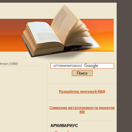
елия (1988)
Разработка чертежей КМД
Снижение металлоемкости проектов
КМ
АРХИВАРИУС