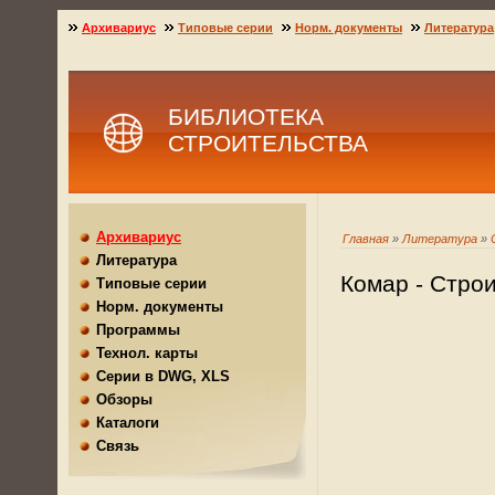
Архивариус
Типовые серии
Норм. документы
Литература
БИБЛИОТЕКА
СТРОИТЕЛЬСТВА
Архивариус
Главная
»
Литература
»
Литература
Комар - Стро
Типовые серии
Норм. документы
Программы
Технол. карты
Серии в DWG, XLS
Обзоры
Каталоги
Связь