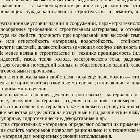
правление — в
каждом крупном регионе создан комплекс отр
ечивающих нужды капитального строительства и ремонта, а
луатационные условия зданий и сооружений, параметры технол
знообразные требования к строительным материалам, а отсюда
тура их свойств: прочность при нормальной или высокой темп
о- или огнестойкость материала), водостойкость,
стойкос
ислот и щелочей, шлакостойкость (имеющая особую значимость 
 Не менее важна в строительстве и
технике проницаемость (ил
идкостей, газов, тепла, холода, электрического тока, радио
ы для отделки помещений жилых и общественных зданий, сад
олговечными и прочными.
иал с универсальными свойствами пока еще невозможно — это 
ельстве применяются различные материалы, отличающиеся вид
и приемами получения.
я положены в основу деления строительных
материалов н
сные, вяжущие материалы, изделия на основе полимеров и
ств строительных материалов также положен в основу их подра
ие вещества разделяются на воздушные и гидравлические вяжу
упорные, гидротехнические, декоративные и др.
тва строительных материалов определяют области их применен
ние свойств материалов позволяет рационально и в техническом
 материал для
конкретных условий использования.