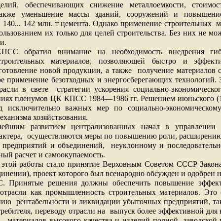
делий, обеспечивающих снижение металлоемкости, стоимос
 также уменьшение массы зданий, сооружений и повышени
. 140... 142 млн. т цемента. Однако применение строительных
м
ользованием их только для целей строительства. Без них не мо
и.
ПСС обратил внимание на необходимость внедрения гиб
троительных материалов, позволяющей быстро и эффекти
готовление новой продукции, а также
получение материалов 
е применение безотходных и энергосберегающих технологий. 
расли в свете
стратегии ускорения социально-экономическо
ниях пленумов ЦК КПСС 1984—1986 гг. Решением июньского (
 исключительно важных мер по социально-экономическому
механизма хозяйствования.
нейшим развитием централизованных начал в управлении 
актера,
осуществляются меры по повышению роли, расширени
и предприятий и объединений,
неуклонному и последовательн
ный расчет и самоокупаемость.
этой работы стало принятие Верховным Советом СССР Закона
динении), проект которого был всенародно обсужден и одобрен 
 Принятые решения должны обеспечить повышение эффект
отрасли как промышленность строительных материалов. Это 
нию
рентабельности и ликвидации убыточных предприятий, та
ребителя, переводу отрасли на
выпуск более эффективной для 
 материалов высокого качества и изделий полной
заводской