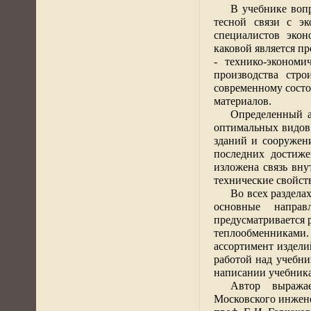
В учебнике воп
тесной связи с э
специалистов экон
каковой является п
- технико-экономи
производства стр
современному сост
материалов.
Определенный а
оптимальных видов 
зданий и сооружени
последних достиже
изложена связь вну
технические свойст
Во всех раздела
основные направ
предусматривается 
теплообменниками.
ассортимент издел
работой над учебн
написании учебника 
Автор выражае
Московского инжене