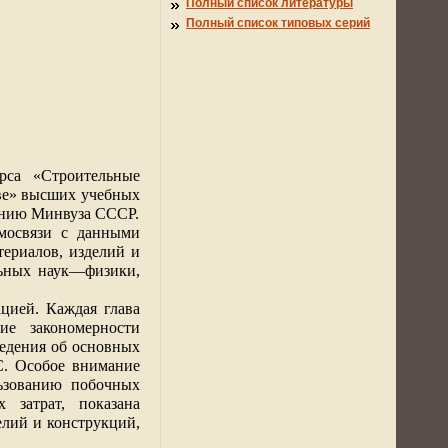
Полный список литературы
Полный список типовых серий
рса «Строительные
тве» высших учебных
анию Минвуза СССР.
мосвязи с данными
териалов, изделий и
льных наук—физики,
цией. Каждая глава
ие закономерности
ведения об основных
С. Особое внимание
ьзованию побочных
 затрат, показана
елий и конструкций,