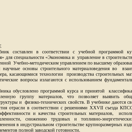
Е
бник составлен в соответствии с учебной программой ку
я» для специальности «Экономика и
управление в строительс
енной
Учебно-методическим управлением по высшему образов
 научные основы строительного материаловедения во
взаи
тера, касающимися технологии
производства строительных ма
етические вопросы излагаются с использованием фундамента
бника обусловлено программой курса и принятой
классифика
еленную группу материалов, что позволяет выявить общ
труктуры и
физико-технических свойств. В учебнике даются с
ития отрасли в соответствии с решениями XXVII съезда КПС
эффективности и качества строительных материалов,
испол
ленности, снижению трудовых и топливно-энергетических
енения в индустриальном строительстве крупноразмерных изд
лементов полной заводской готовности.