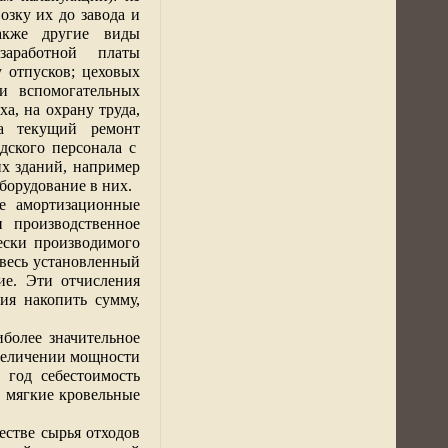
озку их до завода и
также другие виды
заработной платы
у отпусков; цеховых
и
вспомогательных
а, на охрану труда,
на текущий ремонт
дского персонала с
их зданий, например
борудование в них.
ие амортизационные
и
производственное
чески производимого
 весь установленный
ие. Эти отчисления
ия накопить сумму,
более значительное
величении мощности
 год себестоимость
 мягкие кровельные
естве сырья отходов