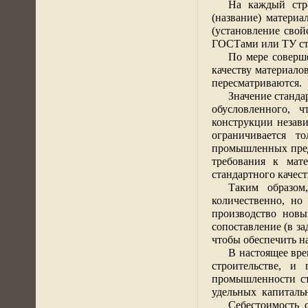
На каждый стр
(название) материал
(установление свой
ГОСТами или ТУ ст
По мере соверш
качеству материало
пересматриваются.
Значение станда
обусловленного, 
конструкции незави
ограничивается т
промышленных пред
требования к мат
стандартного качес
Таким образом
количественно, но
производство новы
сопоставление (в з
чтобы обеспечить н
В настоящее вре
строительстве, и
промышленности ст
удельных
капиталь
Себестоимость 