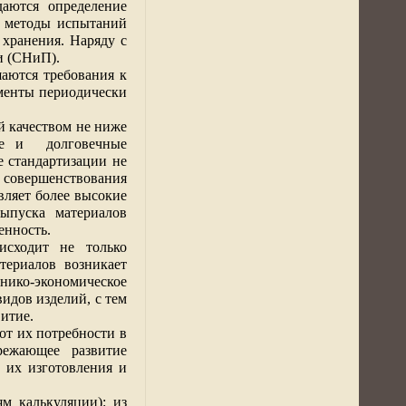
аются определение
, методы испытаний
 хранения. Наряду с
и (СНиП).
аются требования к
менты периодически
й качеством не ниже
ые и
долговечные
е стандартизации не
совершенствования
ляет более высокие
ыпуска материалов
енность.
исходит не только
териалов возникает
нико-экономическое
идов изделий, с тем
итие.
 от их потребности в
режающее развитие
 их изготовления и
ям калькуляции): из