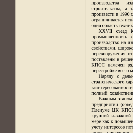
производства
из
строительства, а
произвести в
1990 г
ограничивается исп
одна область техник
XXVII
съезд К
промышленность с
производство на из
свойствами, широко
перевооружения от
поставлены в реше
КПСС намечен ряд
перестройке всего 
Наряду с даль
стратегического хар
заинтересованност
полный
хозяйствен
Важным этапом 
предприятии
(объе
Пленуме ЦК КПСС.
крупной и-важной 
мере как к повыше
учету интересов пот
видов
продукции —