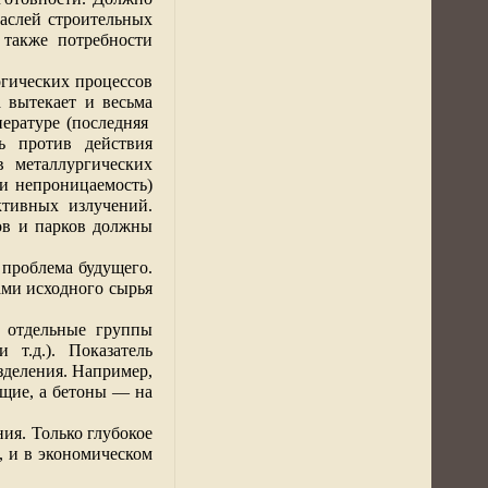
аслей строительных
 также потребности
огических процессов
 вытекает и весьма
ературе (последняя
ть против действия
в
металлургических
и непроницаемость)
активных излучений.
ов и парков должны
проблема будущего.
ами исходного сырья
а отдельные группы
 т.д.). Показатель
зделения. Например,
щие, а бетоны — на
ия. Только глубокое
, и в экономическом