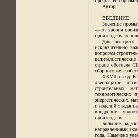
проф. Г. И. Горчако
Автор
ВВЕДЕНИЕ
Значение промы
— от уровня произв
производства осно
Для быстрого 
исключительно ва
вопросам строитель
капиталистические
страна обогнала С
сборного железобето
XXVII
съезд КП
двенадцатой пяти
строительных ма
технологических 
энергетических, ма
и изделий с заданн
внедрение малоо
производства.
Большие задач
направлениями экон
года. Намечено уве