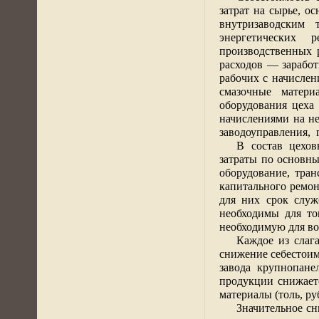
затрат на сырье, о
внутризаводским 
энергетических 
производственных 
расходов — заработ
рабочих с начислен
смазочные матери
оборудования цеха
начислениями на не
заводоуправления,
В состав цехов
затраты по основны
оборудование, тран
капитального ремон
для них срок служ
необходимы для то
необходимую для во
Каждое из слаг
снижение себестоим
завода крупнопане
продукции снижаетс
материалы (толь, ру
Значительное сн