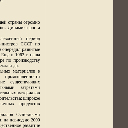
и.
шей страны огромно
бот. Динамика роста
слевоенный период
Министров СССР по
з опередил развитые
. Еще в
1962 г
. наша
ре по производству
кла и др.
льных материалов в
промышленности
ние существующих
альными
затратами
тельных материалов
оительства; широкое
ричных продуктов
ериалов Основными
и на период до 2000
щественное развитие