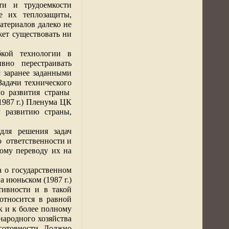
ти и трудоемкости
е их теплозащиты,
атериалов далеко не
жет существовать ни
кой технологии в
вно перестраивать
с заранее заданными
Задачи технического
го развития страны
1987 г
.) Пленума ЦК
 развитию страны,
для решения задач
ю
ответственности и
ому переводу их на
 о государственном
на июньском (
1987 г
.)
ивности и в такой
относится в равной
к и к более полному
народного хозяйства
 готовности. Должно