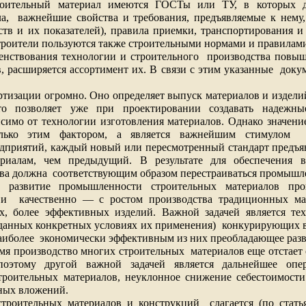
оительный материал имеются ГОСТы или ТУ, в которых д
а,
важнейшие свойства и требования, предъявляемые к нему
ств и их показателей), правила приемки, транспортирования и
роители пользуются также строительными нормами и правилам
енствования технологии и строительного
производства повыш
в, расширяется ассортимент их. В связи с этим указанные
доку
ртизации огромно. Оно определяет выпуск материалов и издели
что позволяет уже при проектировании создавать надежн
симо от технологии изготовления материалов. Однако значени
олько этим фактором, а является важнейшим стимулом
приятий, каждый новый или пересмотренный стандарт предъяв
ериалам, чем предыдущий. В результате для обеспечения в
тва должна
соответствующим образом перестраиваться промышл
, развитие промышленности строительных материалов про
 и
качественно — с ростом производства традиционных ма
х, более эффективных изделий. Важной задачей является тех
аданных конкретных условиях их применения)
конкурирующих в
аиболее
экономически эффективным из них преобладающее разв
мя производство многих строительных
материалов еще отстает
 поэтому другой важной задачей является дальнейшее опе
роительных материалов, неуклонное снижение себестоимости
ных вложений.
строительных материалов и конструкций
слагается (по стать