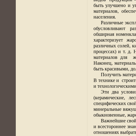
быть улучшено и у
материалов, обесп
населения.
Различные эксп
обусловливают
ра
обширная номенкла
характеризует жар
различных солей, к
процессах) и т. д.
материалов для
ж
Наконец, материал
быть красивыми, д
Получить матер
В технике и
строит
и технологическим
Эти два услови
(керамические, ле
специфических свой
минеральные вяжущ
обыкновенные, жаро
Важнейшие свойс
и всестороннее зна
отношениях выбрать