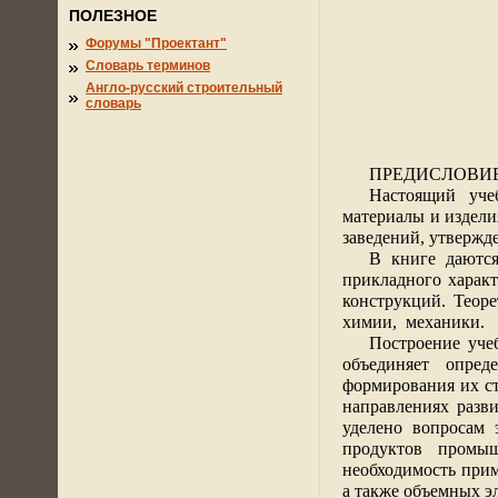
ПОЛЕЗНОЕ
Форумы "Проектант"
Словарь терминов
Англо-русский строительный
словарь
ПРЕДИСЛОВИ
Настоящий уче
материалы и издели
заведений, утвержд
В книге даются
прикладного харак
конструкций. Теор
химии,
механики.
Построение уче
объединяет опред
формирования их с
направлениях разв
уделено вопросам 
продуктов промыш
необходимость прим
а также объемных э