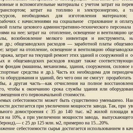
сновные и вспомогательные материалы с учетом затрат на перев
транспортом; затрат на топливо и электроэнергию, а 
ресурсов, необходимых для изготовления материалов; 
рабочих с начислениями на социальное
страхование и оплат
ной платы цехового административно-технического персонала 
иями на нее; затрат на
отопление, освещение и вентиляцию цех
алы, возобновление мелкого инвентаря и инструмента, 
 и др.; общезаводских расходов — заработной платы общезаво
е; затрат на отопление, освещение и вентиляцию общезаводск
гаража, затрат на текущий ремонт этих зданий и сооружений и
о
ых и общезаводских расходов входят также соответствующ
м фондам (машины, механизмы, здания, сооружения, силовое 
спортные средства и др.). Часть их необходима для периоди
та оборудования и зданий, без чего они не смогут
проработать
бы, а другая часть—как отчисления на полное восстановлен
го, чтобы к окончанию срока службы здания или оборудован
змещения его первоначальной стоимости.
аемых себестоимости может быть существенно уменьшено. Наи
ости достигается при увеличении мощности завода. Так, при
у
льного домостроения с 35 до 140 тыс. м2 жилой площади в
я на 10%, а при увеличении мощности завода,
выпускающего
бероид),— с 25 до 125 млн. м2, примерно на 15...20%.
ижение себестоимости сырья достигается использованием в кач