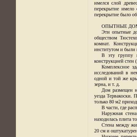
имелся слой древ
перекрытие имело 
перекрытие было об
ОПЫТНЫЕ ДОМ
Эти опытные до
обществом Тюстехо
комнат. Конструк
институтом и были 
В эту группу 
конструкцией стен 
Комплексное зд
исследований в не
одной и той же кр
зерна, и т. д.
Дом размещен н
уезда Тервакоски. 
только
80 м2
приход
В части, где ра
Наружная стен
находилась плита т
Стена между жи
20 см
и оштукатурен
Нижнее перекры