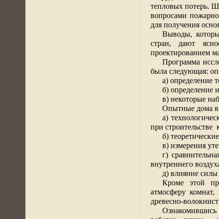
тепловых потерь. Ш
вопросами пожарно
для получения основ
Выводы, котор
стран, дают ясно
проектированием ма
Программа иссл
была следующая: оп
а) определение 
б) определение 
в) некоторые на
Опытные дома в
а) технологичес
при строительстве
б) теоретически
в) измерения уте
г) сравнительн
внутреннего воздух
д) влияние силы
Кроме этой пр
атмосферу комнат,
древесно-волокнист
Ознакомившись 