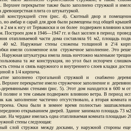
. Верхнее перекрытие также было заполнено стружкой и имело
а древошерстная плита со штукатуркой.
ой конструкцией стен (рис. 4). Скотный двор и помещени
о, но амбар и сарай для дров были размещены под общей крышей
 в
2 км
к югу от Тервакоски и он более
подвержен влиянию клим
. Построен дом в 1946—1947 гг. и был заселен в период
провед
ния отапливаемой части дома составляла
91 м2
, площадь под
ке
40 м2
. Наружные стены сложены толщиной в 2'/4 кир
обки имели соломенное или
стружечное заполнение. Это реше
 Наружная штукатурка имела лишь ничтожно маленькие трещи
пользована та же конструкция, но угол был испорчен слишко
ость стены и связь наружного и внутреннего слоев кладки дост
иной в 1/4 кирпича.
ытие заполнено строгальной стружкой и
снабжено дерев
 Верхнее перекрытие имело стружечное заполнение и
деревянн
-деревянными стенами (рис. 5). Этот дом находится в
600 м
от
ой поляне и тем самым подвержен влиянию ветра. В период ис
ак как заполнение частично отсутствовало, а вторая комната 
троена. Окна были в зимнее время полностью зашпаклеван
 переднюю открыванием дверей. Здание занимало площадь
73 м
ньше. На чердаке имелась одна отапливаемая комната площадью
2
ружной стены следующая:
вый слой стружки между досками, у наружной стороны еще