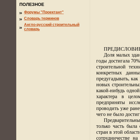
ПОЛЕЗНОЕ
Форумы "Проектант"
Словарь терминов
Англо-русский строительный
словарь
ПРЕДИСЛОВИ
Доля малых зда
годы достигала 70%
строительной тех
конкретных данн
предугадывать, как
новых строительных
какой-нибудь одной
характера в цело
предприняты иссл
проводить уже ране
чего не было дости
Предварительные
только часть была
стран в этой облас
сотрудничестве н