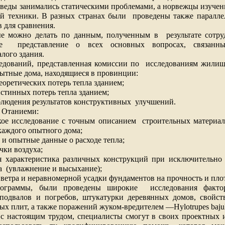
веды занимались статическими проблемами, а норвежцы изучен
й техники. В разных странах были
проведены также паралле
 для сравнения.
ые можно делать по данным, полученным в
результате сотр
е
представление о всех основных вопросах, связанн
лого здания.
едований, представленная комиссии по
исследованиям жилищн
ытные дома, находящиеся в провинции:
теоретических потерь тепла зданием;
истинных потерь тепла зданием;
блюдения результатов конструктивных
улучшений.
 Отаниеми:
кое исследование с точным описанием
строительных материал
каждого опытного дома;
е и опытные данные о расходе тепла;
чки воздуха;
ая характеристика различных конструкций при исключительно
а
(увлажнение и высыхание);
 ветра и неравномерной усадки фундаментов на прочность и пло
ограммы, были проведены широкие
исследования факто
 подвалов и погребов, штукатурки деревянных домов, свойст
ых плит, а также поражений жуком-вредителем —
Hylotrupes
baju
с настоящим трудом, специалисты смогут в своих проектных 