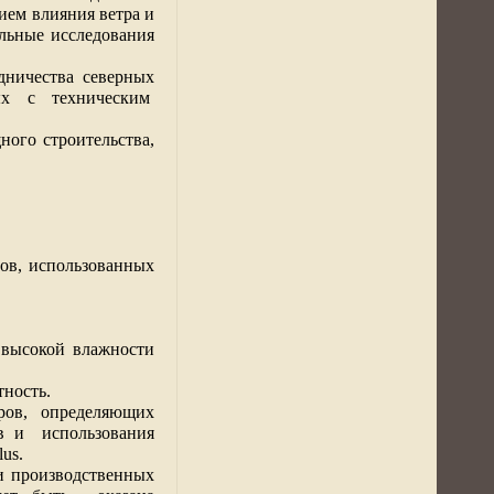
ием влияния ветра и
льные исследования
удничества северных
ых с техническим
ого строительства,
ов, использованных
 высокой влажности
тность.
ров, определяющих
в и
использования
lus.
и производственных