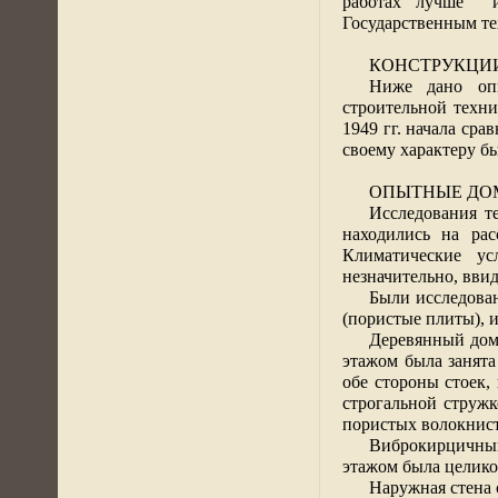
работах лучше
Государственным те
КОНСТРУКЦИ
Ниже дано опи
строительной техн
1949 гг. начала сра
своему характеру б
ОПЫТНЫЕ ДОМ
Исследования т
находились на ра
Климатические у
незначительно, вви
Были исследова
(пористые плиты), 
Деревянный дом 
этажом была занята
обе стороны стоек,
строгальной стружк
пористых волокнист
Виброкирцичный
этажом была целико
Наружная стена