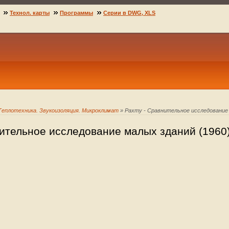
Технол. карты
Программы
Серии в DWG, XLS
Теплотехника. Звукоизоляция. Микроклимат
» Рахту - Сравнительное исследование 
нительное исследование малых зданий (1960