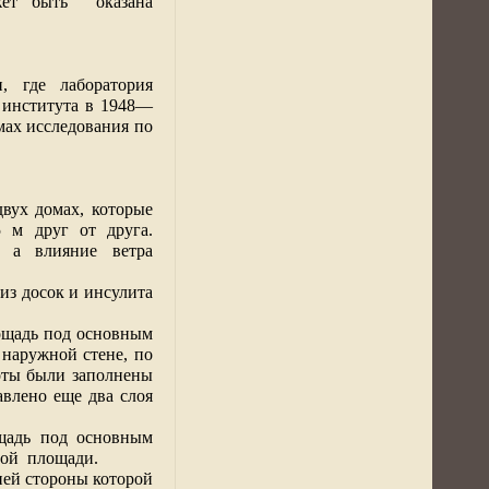
жет быть
оказана
, где лаборатория
о института в 1948—
мах исследования по
вух домах, которые
5 м
друг от друга.
, а влияние ветра
з досок и инсулита
ощадь под основным
наружной стене, по
тоты были заполнены
авлено еще два слоя
щадь под основным
мой
площади.
ней стороны которой