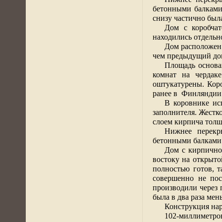
бетонными балками
снизу частично был
Дом с коробчат
находились отдельн
Дом расположен
чем предыдущий дом
Площадь основа
комнат на черда
оштукатурены. Кор
ранее в
Финляндии.
В коровнике ис
заполнителя. Жестк
слоем кирпича толщ
Нижнее перекр
бетонными балками.
Дом с кирпично
востоку на открыт
полностью готов, т
совершенно не пос
производили через
была в два раза ме
Конструкция на
102-миллиметро