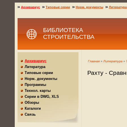
Архивариус
Типовые серии
Норм. документы
Литература
БИБЛИОТЕКА
СТРОИТЕЛЬСТВА
Архивариус
Главная
»
Литература
»
Литература
Рахту - Срав
Типовые серии
Норм. документы
Программы
Технол. карты
Серии в DWG, XLS
Обзоры
Каталоги
Связь