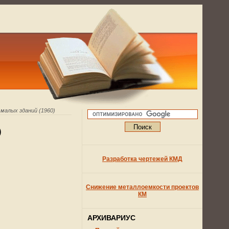
малых зданий (1960)
)
Разработка чертежей КМД
Снижение металлоемкости проектов
КМ
АРХИВАРИУС