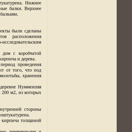
тукатурена. Нижнее
ные балки. Верхнее
балками.
оекты были сделаны
тов
расположения
исследовательским
 дом с коробчатой
кирпича и дерева.
 период проведения
т от того, что под
молотьбы, хранения
 деревне Нумменпяя
о
200 м2
, из которых
внутренней стороны
 оштукатурена.
о кирпича толщиной
жено деревянными и