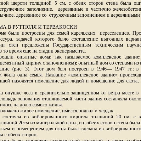
есной шерсти толщиной
5 см
, с обеих сторон стена была ош
стружечное заполнение,
деревянные и частично железобетон
ычное, деревянное со
стружечным заполнением и деревянными 
А В РУТТЮЛЯ И ТЕРВАКОСКИ
ма были построены для семей карельских
переселенцев. Пр
сеура, задачей которого было составление выгодных вариан
ции стен предложены Государственным техническим научно-
в то время еще на стадии эксперимента.
вошли опытные дома: так называемое комплексное здание;
(цементный кирпич с заполнением); опытный дом со стенами из 
ание (рис. 3). Этот дом был построен в 1946— 1947 гг.; в
м жила одна семья. Название «комплексное здание» происходи
ышей находятся помещение для людей и помещение для скота, 
а опушке леса в сравнительно защищенном от ветра месте в
Площадь основания отапливаемой части здания составляла окол
илось на долю самого жилья.
сположено жилое помещение, имелся подвал и чердак.
а состояла из вибрированного кирпича толщиной
20 см
, с 
олщиной 20см из минеральной ваты, и с обеих сторон стена была
льем и помещением для скота была сделана из вибрированног
а с обеих сторон.
тие было заполнено строительной стружкой, а также снаб