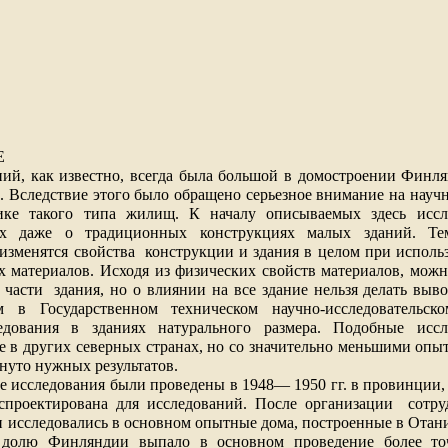
Е
ний, как известно, всегда была большой в домостроении Финл
. Вследствие этого было обращено серьезное внимание на науч
нике такого типа жилищ. К началу описываемых здесь исс
ых даже о традиционных конструкциях малых зданий. Те
 изменятся свойства
конструкции и здания в целом при испол
 материалов. Исходя из физических свойств материалов, можн
 части
здания, но о влиянии на все здание нельзя делать выв
м в Государственном техническом научно-исследовательск
едования в зданиях натурального размера. Подобные иссл
е в других северных странах, но со значительно меньшими опы
гнуто нужных результатов.
 исследования были проведены в 1948— 1950 гг. в провинции, 
 спроектирована для исследований. После организации
сотру
ти исследовались в основном опытные дома, построенные в Отани
а долю Финляндии выпало в основном проведение более то