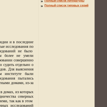
Полный список литературы
Полный список типовых серий
яндии и в последние
ные исследования по
ледований не было
м более не умели
ьзовании совершенно
о судить отдельно о
одов. Для выяснения
ом институте были
едования пытались
тными домами, из-за
в домах, из которых
дничества северных
еми, так как в этом
чных исследований