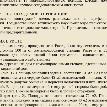
использовать ту квалифицированную помощь, которая мо
хническим научно-исследовательским институтом.
И ОПЫТНЫХ ДОМОВ В ПРОВИНЦИИ
сание конструкций ломов, расположенных на периферии
ики
Государственного технического научно-исследовательског
внительное исследование малых зданий.
Проведенные в этих до
ыли предварительными.
А В РИСТЕ
епловых потерь, проведенные в Ристе, были осуществлены в д
сстоянии
500 м
от железнодорожной станции Ристе и в
3
словия для обоих зданий были примерно
одинаковыми
ду защищающего действия леса.
ны деревянный дом с комбинированными стенами, сделанными и
и кирпичный дом.
(рис. 1). Площадь основания здания
составляла
81 м2
. Вся пл
 подвалом, а на чердаке было
45 м2
отапливаемой площади. В 
 имелась дощатая обшивка и пористая волокнистая плита; пус
ой. В процессе исследований с внутренней стороны было доб
ых плит. Нижнее перекрытие было заполнено стружками.
 дом (рис. 2). Площадь основания
составляла
72 м2
. Пло
м занята подвалом, а на чердаке имелось около
40 м2
отапливае
 состояла из виброкирпичной кладки толщиной
20 см
, с внутрен