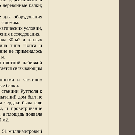
 деревянные балки;
е для оборудования
 с домом.
атических условий,
ения исследования.
вала
30 м2
и теплых
пича типа Попса и
ние не применялось
ны.
м плотной набивкой
игается связывающим
янными и частично
ые балки.
 станции Руттюля к
пытаний дом был не
на чердаке была еще
ы, и проветривание
2
, а площадь подвала
0 м2
.
 51-миллиметровый