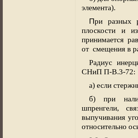
элемента).
П
ри разных 
плоскости и и
принимается ра
от
смещения в р
Радиус инерц
СНиП П-В.3-72:
а) если стерж
б) при нали
шпренгели, свя
выпучивания уго
относительно оси