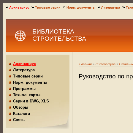
Архивариус
Типовые серии
Норм. документы
Литература
Техн
БИБЛИОТЕКА
СТРОИТЕЛЬСТВА
Архивариус
Главная
»
Литература
»
Стальны
Литература
Руководство по п
Типовые серии
Норм. документы
Программы
Технол. карты
Серии в DWG, XLS
Обзоры
Каталоги
Связь