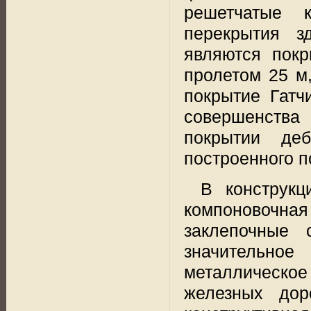
решетчатые к
перекрытия з
являются покр
пролетом
25 м
покрытие Гатч
совершенства
покрытии деб
построенного п
В конструкц
компоновочна
заклепочные 
значительно
металлическо
железных дор