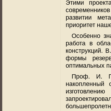
Этими проект
современнико
развитии
мета
приоритет наше
Особенно зн
работа в обла
конструкций. В.
формы резерв
оптимальных п
Проф. И. П
накопленный 
изготовлению
запроектиро
большепролет