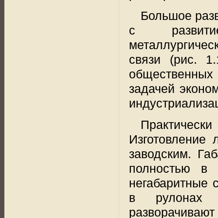
Большое разв
с
развит
металлургичес
связи (рис. 1
общественных
задачей эконо
индустриализац
Практичес
Изготовление
заводским. Га
полностью в 
негабаритные 
в рулонах п
разворачивают