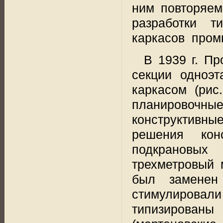
ним повторяем
разработки т
каркасов
пром
В
1939 г
. Пр
секции одноэ
каркасом (рис
планировочные
конструктивн
решения кон
подкрановых
трехметровый 
был заменен
стимулировал
типизирован