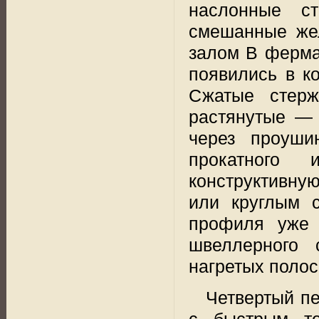
наслонные ст
смешанные жел
залом В фермах
появились в ко
Сжатые стерж
растянутые — 
через проуши
прокатного 
конструктивну
или круглым 
профиля уже
швеллерного 
нагретых полос
Четвертый пер
с быстрым те