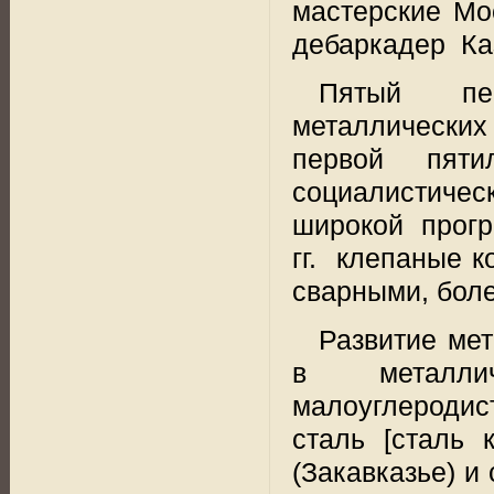
мастерские Мос
дебаркадер
Ка
Пятый пер
металлических
первой пяти
социалистическ
широкой
прогр
гг.
клепаные к
сварными, боле
Развитие мет
в
металли
малоуглеродис
сталь [сталь 
(Закавказье) и