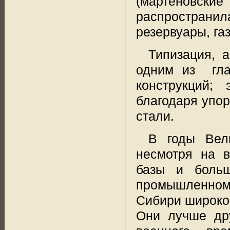
(мартеновски
распростран
резервуары, га
Типизация, 
одним из
гл
конструкций;
благодаря упо
стали.
В годы Вели
несмотря на 
базы и боль
промышленном 
Сибири широко
Они лучше дру