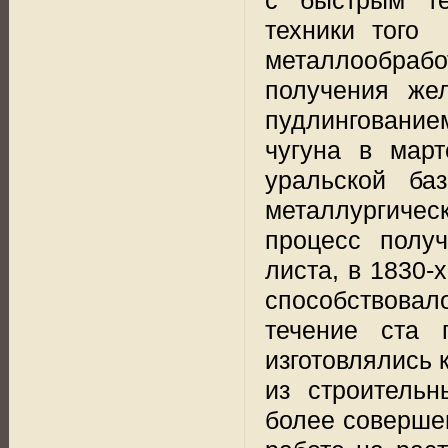
техники того
металлообраб
получения же
пудлингованием
чугуна в март
уральской ба
металлургическ
процесс получ
листа, в 1830-
способствова
течение ста 
изготовлялись 
из строительн
более соверше