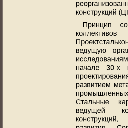
реорганизован
конструкций (Ц
Принцип со
коллективо
Проектсталько
ведущую орга
исследованиям
начале 30-х 
проектирован
развитием мет
промышленны
Стальные ка
ведущей ко
конструкций,
развития. Со