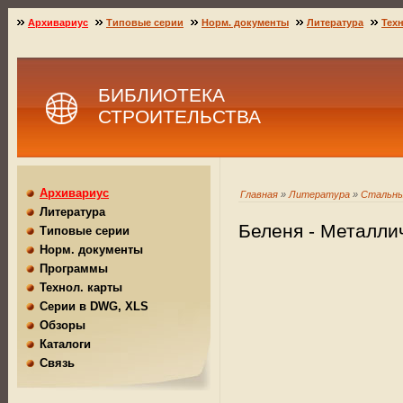
Архивариус
Типовые серии
Норм. документы
Литература
Техн
БИБЛИОТЕКА
СТРОИТЕЛЬСТВА
Архивариус
Главная
»
Литература
»
Стальны
Литература
Беленя - Металли
Типовые серии
Норм. документы
Программы
Технол. карты
Серии в DWG, XLS
Обзоры
Каталоги
Связь