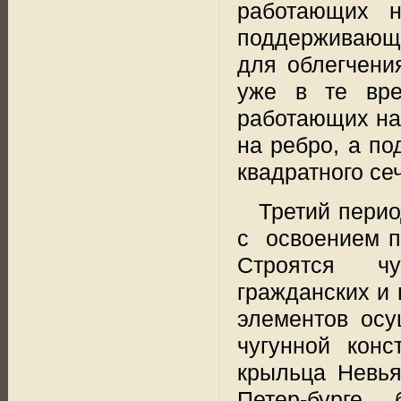
работающих н
поддерживающи
для облегчени
уже в те вре
работающих на 
на ребро, а по
квадратного се
Третий перио
с
освоением п
Строятся
ч
гражданских и
элементов осу
чугунной конс
крыльца Невья
Петер-бурге