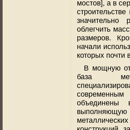
мостов], а в с
строительстве
значительно 
облегчить масс
размеров. Кр
начали исполь
которых почти 
В мощную от
база
м
специализиров
современным 
объединены в
выполняющу
металлическ
конструкций з