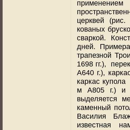
применением
пространствен
церквей (рис.
кованых бруско
сваркой. Конс
дней. Пример
трапезной Тро
1698 гг.),
перек
A640 г.), карк
каркас купола
м
A805 г.) и 
выделяется ме
каменный пото
Василия Блаж
известная на