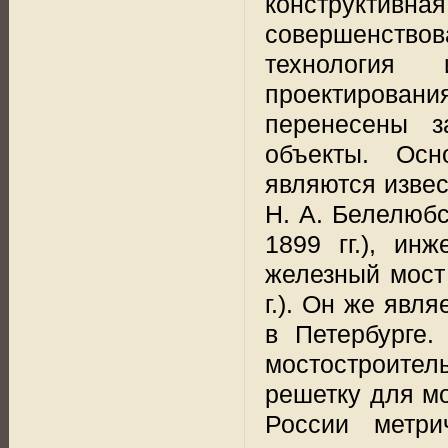
конструктив
совершенств
технология
проектирован
перенесены з
объекты. Осн
являются извес
Н. А. Белелюбс
1899 гг.), ин
железный мост
г.). Он же явл
в Петербурге.
мостостроител
решетку для мо
России метри