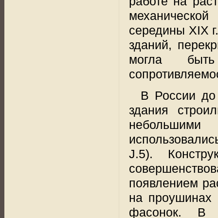
работе на рас
механической
середины XIX г
зданий, перек
могла быть
сопротивляемос
В России до
здания строи
небольшими 
использовалис
J.5). Конст
совершенство
появлением ра
на проушинах 
фасонок. В 