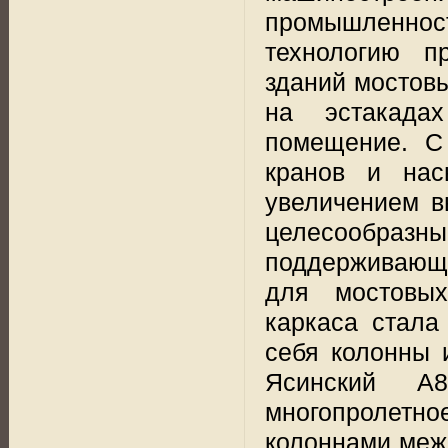
промышленно
технологию п
зданий мостов
на эстакадах
помещение. С
кранов и нас
увеличением в
целесообразны
поддерживающи
для мостовы
каркаса стала
себя колонны 
Ясинский A8
многопролетн
колоннами меж