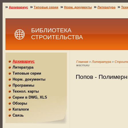
Архивариус
Типовые серии
Норм. документы
Литература
Техн
БИБЛИОТЕКА
СТРОИТЕЛЬСТВА
Архивариус
Главная
»
Литература
»
Строите
мастики
Литература
Типовые серии
Попов - Полимерн
Норм. документы
Программы
Технол. карты
Серии в DWG, XLS
Обзоры
Каталоги
Связь