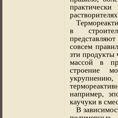
практически 
растворителях.
Термореакти
в
строите
представляют
совсем прави
зти продукты 
массой в пр
строение м
укрупнению
термореактив
например, эп
каучуки в смес
В зависимос
полимерные