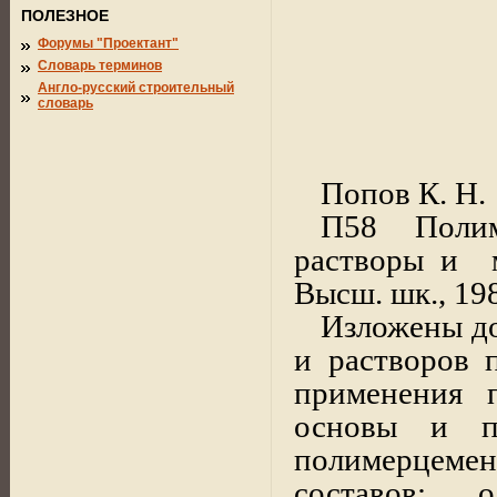
ПОЛЕЗНОЕ
Форумы "Проектант"
Словарь терминов
Англо-русский строительный
словарь
Попов К. Н.
П58 Полим
растворы и
Высш. шк., 1987
Изложены до
и растворов 
применения 
основы и пр
полимерцеме
составов; 