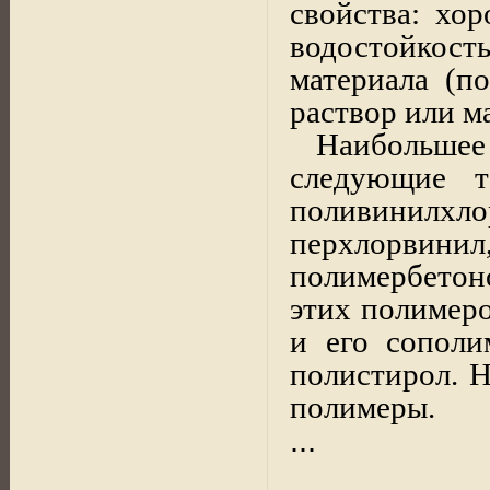
свойства: хо
водостойкост
материала (п
раствор или м
Наибольше
следующие т
поливинилхл
перхлорвин
полимербето
этих полимеро
и его сополи
полистирол. 
полимеры.
...