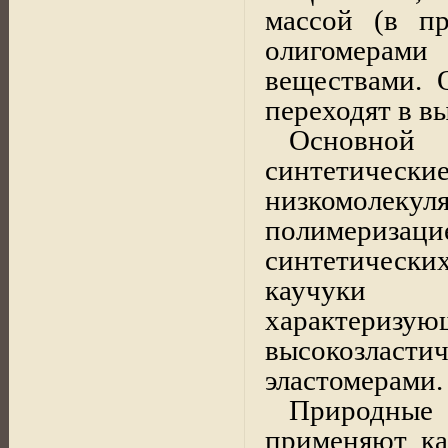
массой (в пр
олигомерами
веществами. 
переходят в в
Основно
синтетиче
низкомоле
полимериза
синтетически
каучуки 
характеризую
высокозластич
эластомерами.
Природные 
применяют ка