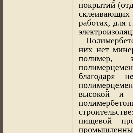
покрытий (отд
склеивающих
работах, для 
электроизоляц
Полимербето
них нет мине
полимер, 
полимерцеме
благодаря 
полимерцеме
высокой и у
полимербето
строительст
пищевой про
промышленны