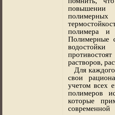
помнить, чт
повышении
полимерных
термостойко
полимера и
Полимерные 
водостойки
противостоя
растворов, ра
Для каждог
свои
рациона
учетом всех е
полимеров ис
которые при
современной