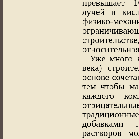
превышает 1
лучей и кисл
физико-ме
ограничив
строительст
относительная
Уже много л
века)
строите
основе сочета
тем чтобы ма
каждого ко
отрицательн
традиционны
добавками 
растворов м