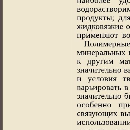
водораство
продукты; дл
жидковязкие о
применяют
в
Полимерные
минеральных 
к другим мат
значительно 
и условия т
варьировать в
значительно б
особенно пр
связующих вы
использовани