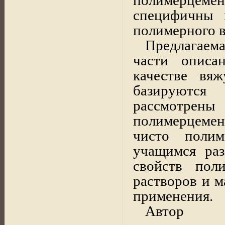
специфичны 
полимерного 
Предлагаема
части
описа
качестве вя
базируются
рассмотрены
полимерцемент
чисто
полим
учащимся раз
свойств пол
растворов и м
применения.
Автор