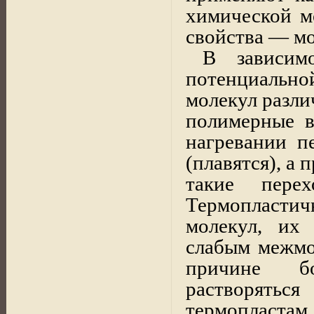
химической м
свойства — м
В зависим
потенциально
молекул разл
полимерные в
нагревании п
(плавятся), а
такие пере
Термопластич
молекул, их
слабым межмо
причине бо
растворятьс
термоплас