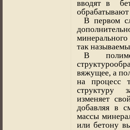
вводят в
бе
обрабатывают
В первом с
дополнител
минерального 
так называем
В полиме
структуроо
вяжущее, а по
на процесс 
структуру з
изменяет свой
добавляя в с
массы минера
или бетону в