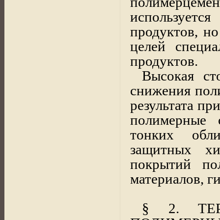
полимерцеме
используетс
продуктов, н
целей специ
продуктов.
Высокая ст
снижения поли
результата пр
полимерные 
тонких обли
защитных хи
покрытий по
материалов, 
§ 2. ТЕ