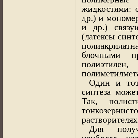
жидкостями: 
др.) и моном
и др.) связ
(латексы синт
полиакрилат
блочными пр
полиэтилен
полиметилмета
Один и тот
синтеза може
Так, полис
тонкозернист
растворителях
Для получ
наиболее уд