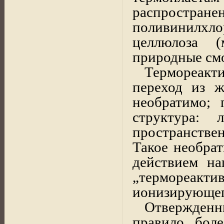
распростр
поливинилхл
целлюлоза (м
природные смо
Термореакт
переход из ж
необратимо; 
структура: 
пространстве
Такое необрат
действием на
„термореактив
ионизирующего
Отвержден
правило, боле