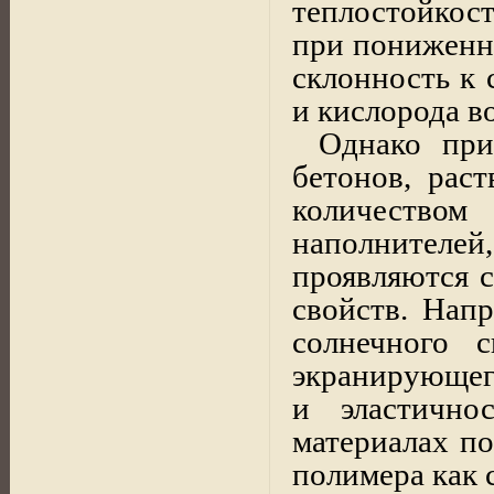
теплостойкос
при пониженны
склонность к 
и кислорода в
Однако при
бетонов,
раст
количеством
наполнителей,
проявляются с
свойств. Нап
солнечного с
экранирующег
и эластично
материалах по
полимера как 