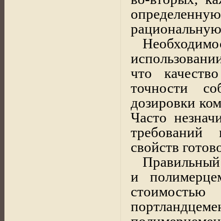
определен
рациональную
Необходимо
использовании
что качество
точности со
дозировки ком
Часто незнач
требований 
свойств готов
Правильный
и полимерце
стоимостью
портландце
полимерцемен