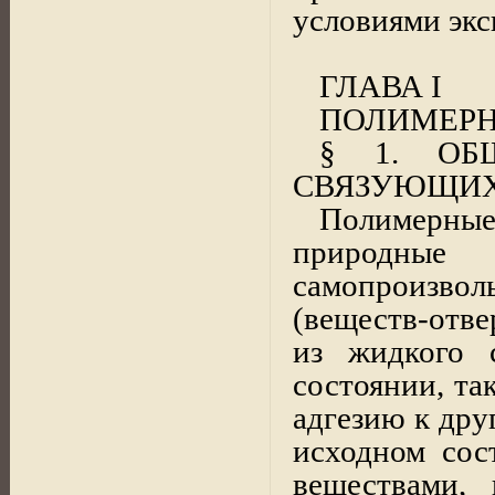
условиями экс
ГЛАВА
I
ПОЛИМЕР
§ 1. ОБ
СВЯЗУЮЩИ
Полимерны
природные
самопроизволь
(веществ-отве
из жидкого 
состоянии, т
адгезию к дру
исходном сос
веществами,