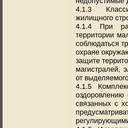
недопустимые д
4.1.3 Класс
жилищного стро
4.1.4 При ра
территории ма
соблюдаться тр
охране окружа
защите террито
магистралей, э
от выделяемого
4.1.5 Компле
оздоровлению 
связанных с х
предусматрива
регулирующими