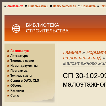
Архивариус
Типовые серии
Норм. документы
Литература
Техн
БИБЛИОТЕКА
СТРОИТЕЛЬСТВА
Архивариус
Главная
»
Нормат
Литература
строительству)
»
Типовые серии
малоэтажного жи
Норм. документы
Программы
СП 30-102-9
Технол. карты
Серии в DWG, XLS
малоэтажног
Обзоры
Каталоги
Связь