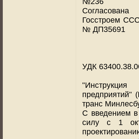
№236
Согласована
Госстроем ССС
№ ДП35691
УДК 63400.38.0
"Инструкция 
предприятий" 
транс Минлесб
С введением в
силу с 1 окт
проектирован