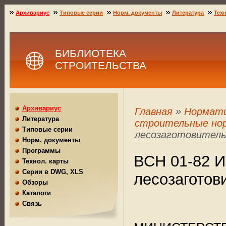
Архивариус
Типовые серии
Норм. документы
Литература
Техн
БИБЛИОТЕКА
СТРОИТЕЛЬСТВА
Архивариус
Главная
»
Нормат
Литература
строительные но
Типовые серии
лесозаготовител
Норм. документы
Программы
ВСН 01-82 И
Технол. карты
Серии в DWG, XLS
лесозаготов
Обзоры
Каталоги
Связь