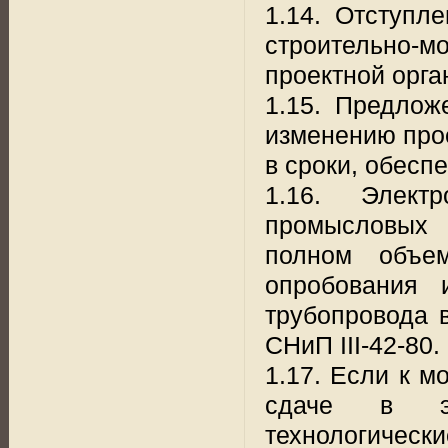
1.14. Отступл
строительно-мо
проектной орга
1.15. Предлож
изменению про
в сроки, обес
1.16. Элект
промысловых 
полном объем
опробования 
трубопровода 
СНиП III-42-80.
1.17. Если к м
сдаче в эк
технологическ