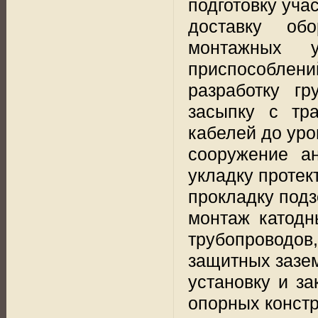
подготовку уча
доставку обо
монтажных у
приспособлени
разработку г
засыпку с тр
кабелей до уро
сооружение а
укладку протек
прокладку под
монтаж катодн
трубопроводов
защитных зазе
установку и з
опорных конст