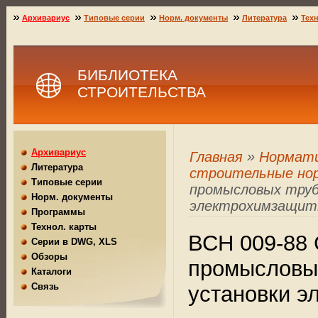
Архивариус
Типовые серии
Норм. документы
Литература
Техн
БИБЛИОТЕКА
СТРОИТЕЛЬСТВА
Архивариус
Главная
»
Нормат
Литература
строительные но
Типовые серии
промысловых труб
Норм. документы
электрохимзащи
Программы
Технол. карты
ВСН 009-88 
Серии в DWG, XLS
Обзоры
промысловых
Каталоги
Связь
установки э