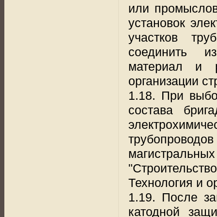
или промыслов
установок эле
участков тру
соединить из
материал и р
организации ст
1.18. При выб
состава бриг
электрохимиче
трубопроводов
магистральных 
"Строительст
Технология и о
1.19. После з
катодной защ