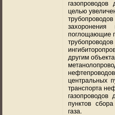
газопроводов 
целью увеличе
трубопроводо
захоронения
поглощающие г
трубопроводов
ингибиторопров
другим объект
метанолопрово
нефтепроводов
центральных п
транспорта неф
газопроводов 
пунктов сбора
газа.