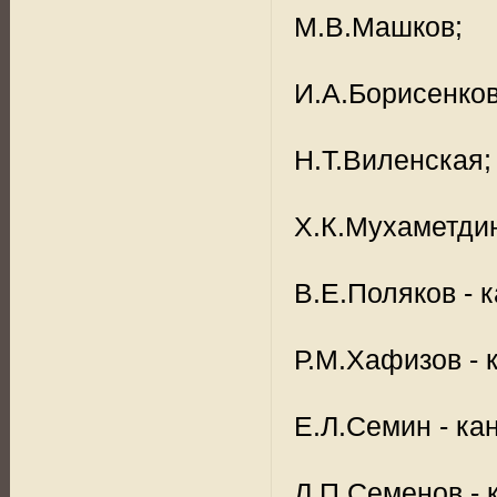
М.В.Машков;
И.А.Борисенков 
Н.Т.Виленская;
Х.К.Мухаметди
В.Е.Поляков - к
Р.М.Хафизoв - к
Е.Л.Семин - кан
Л.П.Семенов - к