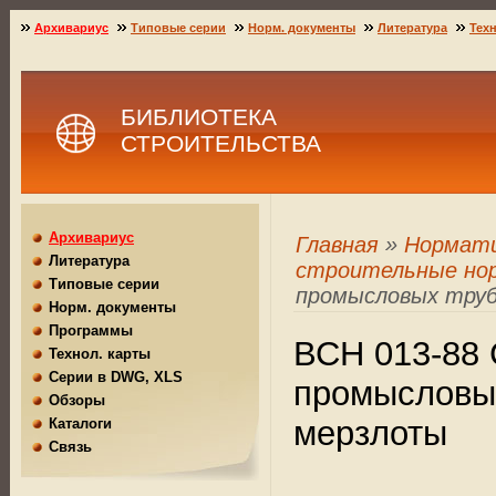
Архивариус
Типовые серии
Норм. документы
Литература
Техн
БИБЛИОТЕКА
СТРОИТЕЛЬСТВА
Архивариус
Главная
»
Нормат
Литература
строительные но
Типовые серии
промысловых труб
Норм. документы
Программы
ВСН 013-88 
Технол. карты
Серии в DWG, XLS
промысловых
Обзоры
мерзлоты
Каталоги
Связь