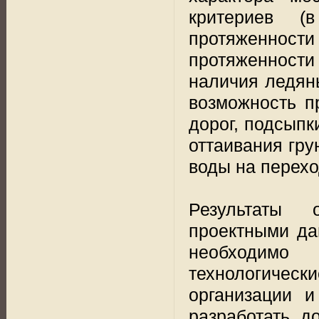
критериев (
протяженнос
протяженност
наличия ледяны
возможность п
дорог, подсыпк
оттаивания гру
воды на перехо
Результаты 
проектными да
необходимо
технологиче
организации и
разработать д