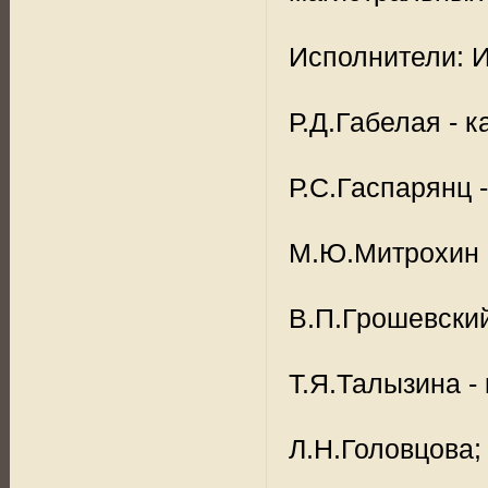
Исполнители: И.
Р.Д.Габелая - к
Р.С.Гаспарянц -
М.Ю.Митрохин - 
В.П.Грошевский 
Т.Я.Талызина - 
Л.Н.Головцова;