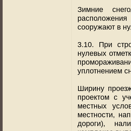
Зимние снег
расположения
сооружают в ну
3.10. При стр
нулевых отмет
промораживан
уплотнением сн
Ширину проезж
проектом с уч
местных услов
местности, на
дороги), на