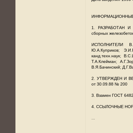
ИНФОРМАЦИОННЫЕ
1. РАЗРАБОТАН И В
сборных железобето
ИСПОЛНИТЕЛИ В.И.
Ю.А.Куприков; Э.И.
канд.техн.наук; В.С.
Т.А.Клейман; А.Г.З
В.Я.Бачинский; Д.Г.
2. УТВЕРЖДЕН И ВВ
от 30.09.88 № 200
3. Взамен ГОСТ 6482
4. ССЫЛОЧНЫЕ НО
...