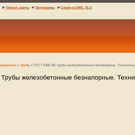
Технол. карты
Программы
Серии в DWG, XLS
документы
»
Трубы
» ГОСТ 6482-88 Трубы железобетонные безнапорные. Технически
 Трубы железобетонные безнапорные. Техни