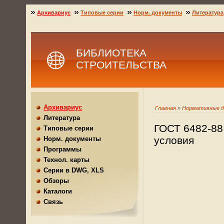
Архивариус
Типовые серии
Норм. документы
Литература
БИБЛИОТЕКА
СТРОИТЕЛЬСТВА
Архивариус
Главная
»
Нормативные 
Литература
ГОСТ 6482-88
Типовые серии
условия
Норм. документы
Программы
Технол. карты
Серии в DWG, XLS
Обзоры
Каталоги
Связь