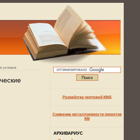
е условия
ческие
Разработка чертежей КМД
Снижение металлоемкости проектов
КМ
АРХИВАРИУС