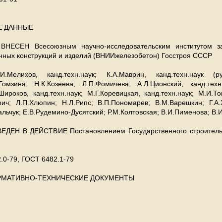
 ДАННЫЕ
НЕСЕН Всесоюзным научно-исследовательским институтом за
нных конструкций и изделий (ВНИИжелезобетон) Госстроя СССР
Мелихов, канд.техн.наук; К.А.Маврин, канд.техн.наук (ру
Гомзина; Н.К.Козеева; Л.П.Фомичева; А.Л.Ционский, канд.техн
Широков, канд.техн.наук; М.Г.Коревицкая, канд.техн.наук; М.И.Ток
орич; Л.П.Хлюпин; Н.Л.Рипс; В.П.Пономарев; В.М.Варешкин; Г.А.
Вальчук; Е.В.Рудемино-Дусятский; Р.М.Колтовская; В.И.Пименова; В
ЕДЕН В ДЕЙСТВИЕ Постановлением Государственного строитель
.0-79, ГОСТ 6482.1-79
РМАТИВНО-ТЕХНИЧЕСКИЕ ДОКУМЕНТЫ