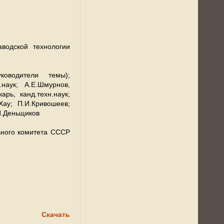
водской технологии
ководители темы);
.наук; А.Е.Шмурнов,
арь, канд.техн.наук;
Хау; П.И.Кривошеев;
.И.Деньщиков
ного комитета СССР
Скачать