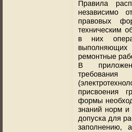
Правила расп
независимо о
правовых фо
техническим о
в них опера
выполняющих 
ремонтные рабо
В приложен
требован
(электротехно
присвоения г
формы необход
знаний норм и 
допуска для ра
заполнению, 