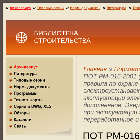
Архивариус
Типовые серии
Норм. документы
Литература
Техн
БИБЛИОТЕКА
СТРОИТЕЛЬСТВА
Архивариус
Главная
»
Нормат
Литература
ПОТ РМ-016-2001 (
Типовые серии
правила по охране
Норм. документы
электроустановок
Программы
эксплуатации элек
Технол. карты
дополненное, Эне
Серии в DWG, XLS
при эксплуатации 
Обзоры
переработанное и 
Каталоги
Связь
ПОТ РМ-016-2