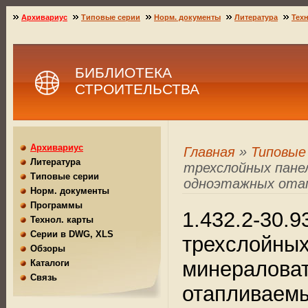
Архивариус
Типовые серии
Норм. документы
Литература
Техн
БИБЛИОТЕКА
СТРОИТЕЛЬСТВА
Архивариус
Главная
»
Типовые
Литература
трехслойных пане
Типовые серии
одноэтажных отап
Норм. документы
Программы
1.432.2-30.
Технол. карты
Серии в DWG, XLS
трехслойных
Обзоры
минераловат
Каталоги
Связь
отапливаемы